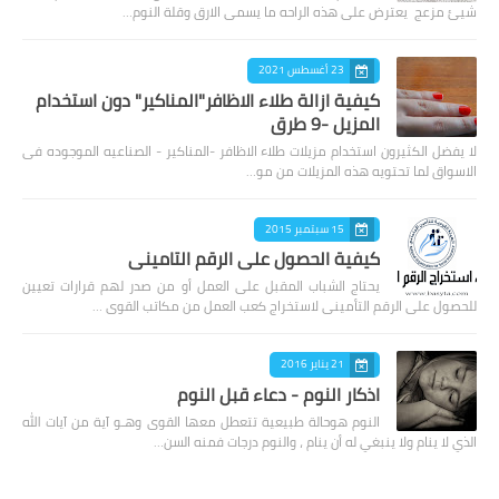
شيئ مزعج يعترض على هذه الراحه ما يسمى الارق وقلة النوم…
23 أغسطس 2021
كيفية ازالة طلاء الاظافر"المناكير" دون استخدام
المزيل -9 طرق
لا يفضل الكثيرون استخدام مزيلات طلاء الاظافر -المناكير - الصناعيه الموجوده فى
الاسواق لما تحتويه هذه المزيلات من مو…
15 سبتمبر 2015
كيفية الحصول على الرقم التامينى
يحتاج الشباب المقبل على العمل أو من صدر لهم قرارات تعيين
للحصول على الرقم التأمينى لاستخراج كعب العمل من مكاتب القوى …
21 يناير 2016
اذكار النوم - دعاء قبل النوم
النوم هوحالة طبيعية تتعطل معها القوى وهـو آية من آيات الله
الذي لا ينام ولا ينبغي له أن ينام ، والنوم درجات فمنه السن…