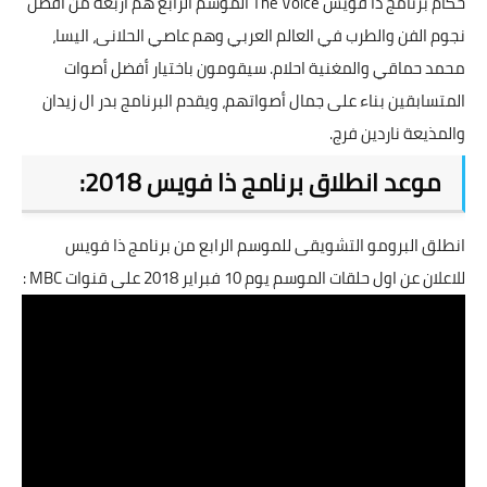
حكام برنامج
ذا فويس
The Voice
الموسم الرابع هم أربعة من أفضل
نجوم الفن والطرب في العالم العربي وهم عاصي الحلانى، اليسا،
محمد حماقي والمغنية احلام. سيقومون باختيار أفضل أصوات
المتسابقين بناء على جمال أصواتهم، ويقدم البرنامج بدر ال زيدان
والمذيعة ناردين فرج.
موعد انطلاق برنامج ذا فويس 2018:
انطلق البرومو التشويقى للموسم الرابع من برنامج ذا فويس
للاعلان عن اول حلقات الموسم يوم 10 فبراير 2018 على قنوات MBC :