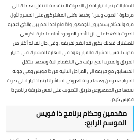
للمقابلات يتم اختيار افضل الاصوات المتقدمة لتنتقل بعد ذلك الى
مرحلوة "الصوت وبس" وفيها يغنى المشتركون على المسرح لأول
مرة والحكام يستديرون للجمهور واذا قام احد المدربين والذي اعجبه
الصوت بالضغط على الزر الأحمر الموجود أمامه لادارة الكرسي
للمشترك فبذلك يكون قد انضم لفريقه ، وفي حال لف له أكثر من
مدرب لنفس المشرك فالقرار يعود في النهاية للمشترك في اختيار
الفريق والمدرب الذي يرغب في الانضمام الية وبعدها ينتقل
المتسابق مع فريقه الى المراحل التالية من ذا فويس وهي جولة
المواجهه ومن بعدها جولة العروض المباشرة ليتم اختيار احلى صوت
بعدها من الجمهورعن طريق التصويت على نفس طريقة برنامج
ذا
فويس كيدز
.
مقدمين وحكام برنامج ذا فويس
الموسم الرابع: