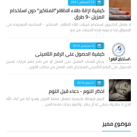
23 أغسطس 2021
كيفية ازالة طلاء الاظافر"المناكير" دون استخدام
المزيل -9 طرق
لا يفضل الكثيرون استخدام مزيلات طلاء الاظافر -المناكير - الصناعيه الموجوده فى
الاسواق لما تحتويه هذه المزيلات من مو…
15 سبتمبر 2015
كيفية الحصول على الرقم التامينى
يحتاج الشباب المقبل على العمل أو من صدر لهم قرارات تعيين
للحصول على الرقم التأمينى لاستخراج كعب العمل من مكاتب القوى …
21 يناير 2016
اذكار النوم - دعاء قبل النوم
النوم هوحالة طبيعية تتعطل معها القوى وهـو آية من آيات الله
الذي لا ينام ولا ينبغي له أن ينام ، والنوم درجات فمنه السن…
موضوع مميز