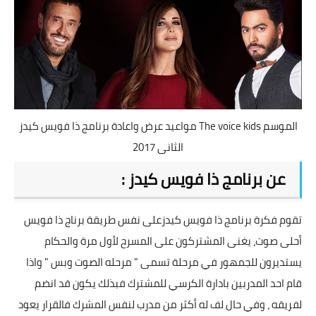
مواعيد عرض واعادة برنامج ذا فويس كيدز The voice kids الموسم
الثانى 2017
عن برنامج ذا فويس كيدز :
تقوم فكرة برنامج
ذا فويس كيدز
على نفس طريقة برناج ذا فويس
أحلى صوت، يغنى المشتركون على المسرح لأول مرة والحكام
يستديرون للجمهور في مرحلة تسمى " مرحله الصوت وبس " واذا
قام احد المدربين بادارة الكرسي للمشترك فبذلك يكون قد انضم
لفريقه ، وفي حال لف له أكثر من مدرب لنفس المشرك فالقرار يعود